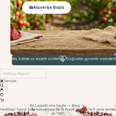
Alışverişe Başla
, kaliteli ve lezzetli ürünler
Doğrudan güvenilir üreticilerden hamm
Temizle
En Lezzetli Ana Sayfa
Blog
Hindistan Cevizi Sütü Konservesi ile 10 Pratik Vegan Tarif (Ana Yemek
ve Tatlı)