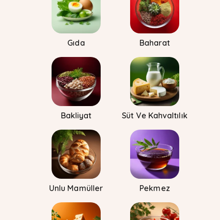
Gıda
Baharat
Bakliyat
Süt Ve Kahvaltılık
Unlu Mamüller
Pekmez