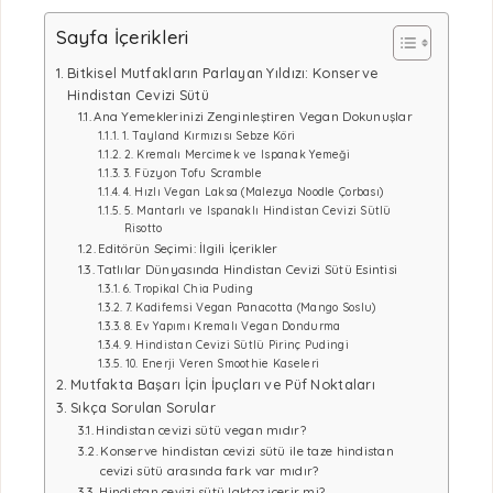
Sayfa İçerikleri
Bitkisel Mutfakların Parlayan Yıldızı: Konserve
Hindistan Cevizi Sütü
Ana Yemeklerinizi Zenginleştiren Vegan Dokunuşlar
1. Tayland Kırmızısı Sebze Köri
2. Kremalı Mercimek ve Ispanak Yemeği
3. Füzyon Tofu Scramble
4. Hızlı Vegan Laksa (Malezya Noodle Çorbası)
5. Mantarlı ve Ispanaklı Hindistan Cevizi Sütlü
Risotto
Editörün Seçimi: İlgili İçerikler
Tatlılar Dünyasında Hindistan Cevizi Sütü Esintisi
6. Tropikal Chia Puding
7. Kadifemsi Vegan Panacotta (Mango Soslu)
8. Ev Yapımı Kremalı Vegan Dondurma
9. Hindistan Cevizi Sütlü Pirinç Pudingi
10. Enerji Veren Smoothie Kaseleri
Mutfakta Başarı İçin İpuçları ve Püf Noktaları
Sıkça Sorulan Sorular
Hindistan cevizi sütü vegan mıdır?
Konserve hindistan cevizi sütü ile taze hindistan
cevizi sütü arasında fark var mıdır?
Hindistan cevizi sütü laktoz içerir mi?