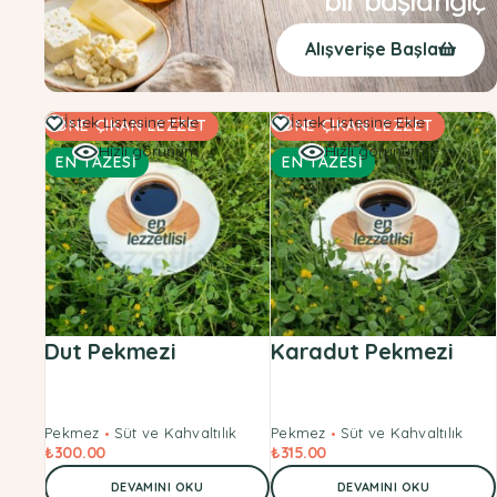
bir başlangıç
Alışverişe Başla
İstek Listesine Ekle
İstek Listesine Ekle
ÖNE ÇIKAN LEZZET
ÖNE ÇIKAN LEZZET
Hızlı görünüm
Hızlı görünüm
EN TAZESİ
EN TAZESİ
Dut Pekmezi
Karadut Pekmezi
Pekmez
Süt ve Kahvaltılık
Pekmez
Süt ve Kahvaltılık
₺
300.00
₺
315.00
DEVAMINI OKU
DEVAMINI OKU