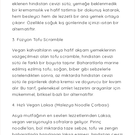
eklenen hindistan cevizi sütü, yemeğe beklenmedik
bir kremamsılık ve hafif tatlımsı bir dokunuş katarak,
hem besleyici hem de lezzetli bir ana yemek ortaya
çıkarır. Özellikle soğuk kış günlerinde içinizi ısıtan bir
alternatiftir.
3. Füzyon Tofu Scramble
Vegan
kahvaltıların veya hafif akşam yemeklerinin
vazgeçilmezi olan tofu scramble, hindistan cevizi
sütü ile farklı bir boyuta taşınır. Baharatlarla marine
edilmiş ezilmiş tofu, soğan, biber gibi sebzelerle
sotelendikten sonra, az miktarda hindistan cevizi
sütü ile pişirilerek daha kremsi ve doyurucu bir kıvam
alır. Bu tarif, geleneksel omlet lezzetini arayanlar için
mükemmel,
bitkisel bazlı
bir alternatiftir.
4. Hızlı Vegan Laksa (Malezya Noodle Çorbası)
Asya mutfağının en sevilen lezzetlerinden Laksa,
vegan
versiyonuyla sofralara geliyor.
Pirinç
noodle’ları, bol miktarda taze sebze, tofu ve zengin
baharatlarla hazırlanan laksa ezmesi, hindistan cevizi