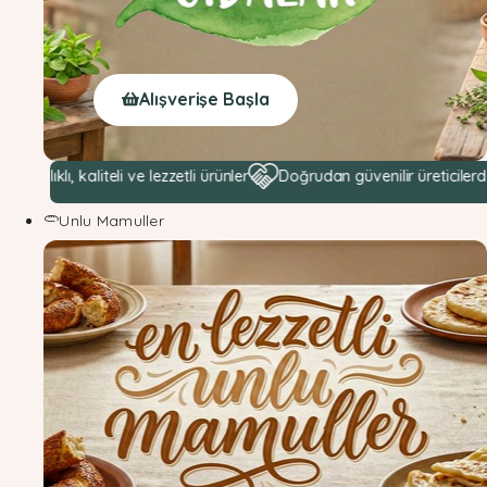
Alışverişe Başla
, kaliteli ve lezzetli ürünler
Doğrudan güvenilir üreticilerden hamm
Unlu Mamuller