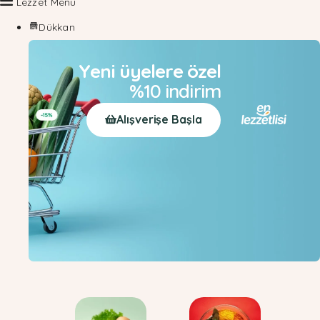
Lezzet Menü
Dükkan
Yeni üyelere özel
%10 indirim
Alışverişe Başla