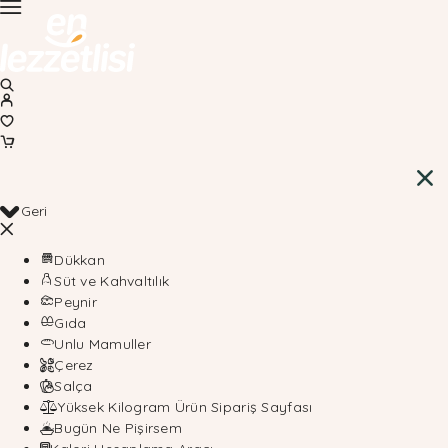
Geri
Dükkan
Süt ve Kahvaltılık
Peynir
Gıda
Unlu Mamuller
Çerez
Salça
Yüksek Kilogram Ürün Sipariş Sayfası
Bugün Ne Pişirsem