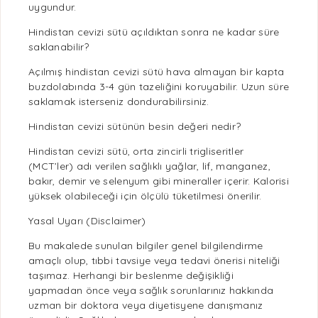
uygundur.
Hindistan cevizi sütü açıldıktan sonra ne kadar süre
saklanabilir?
Açılmış hindistan cevizi sütü hava almayan bir kapta
buzdolabında 3-4 gün tazeliğini koruyabilir. Uzun süre
saklamak isterseniz dondurabilirsiniz.
Hindistan cevizi sütünün besin değeri nedir?
Hindistan cevizi sütü, orta zincirli trigliseritler
(MCT’ler) adı verilen
sağlıklı yağlar
,
lif
, manganez,
bakır, demir ve selenyum gibi mineraller içerir. Kalorisi
yüksek olabileceği için ölçülü tüketilmesi önerilir.
Yasal Uyarı (Disclaimer)
Bu makalede sunulan bilgiler genel bilgilendirme
amaçlı olup, tıbbi tavsiye veya tedavi önerisi niteliği
taşımaz. Herhangi bir
beslenme
değişikliği
yapmadan önce veya
sağlık
sorunlarınız hakkında
uzman bir doktora veya diyetisyene danışmanız