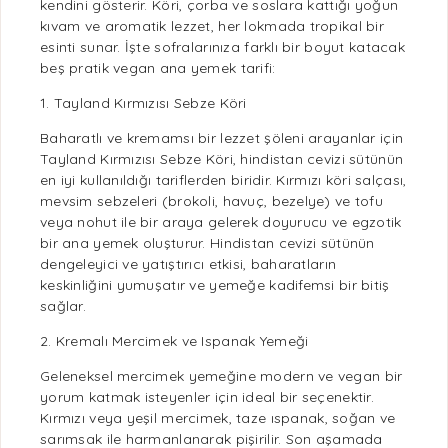
kendini gösterir. Köri, çorba ve soslara kattığı yoğun
kıvam ve
aromatik lezzet
, her lokmada tropikal bir
esinti sunar. İşte sofralarınıza farklı bir boyut katacak
beş
pratik
vegan
ana yemek tarifi:
1. Tayland Kırmızısı Sebze Köri
Baharatlı ve kremamsı bir lezzet şöleni arayanlar için
Tayland Kırmızısı Sebze Köri, hindistan cevizi sütünün
en iyi kullanıldığı tariflerden biridir. Kırmızı köri salçası,
mevsim sebzeleri
(brokoli, havuç, bezelye) ve tofu
veya nohut ile bir araya gelerek doyurucu ve egzotik
bir ana yemek oluşturur. Hindistan cevizi sütünün
dengeleyici ve yatıştırıcı etkisi, baharatların
keskinliğini yumuşatır ve yemeğe kadifemsi bir bitiş
sağlar.
2. Kremalı Mercimek ve Ispanak Yemeği
Geleneksel mercimek yemeğine modern ve
vegan
bir
yorum katmak isteyenler için ideal bir seçenektir.
Kırmızı veya yeşil mercimek, taze
ıspanak
, soğan ve
sarımsak
ile harmanlanarak pişirilir. Son aşamada