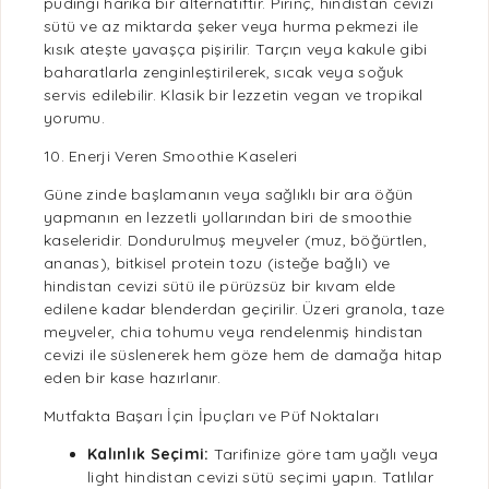
pudingi harika bir alternatiftir.
Pirinç
, hindistan cevizi
sütü ve az miktarda
şeker
veya hurma pekmezi ile
kısık ateşte yavaşça pişirilir. Tarçın veya kakule gibi
baharatlarla zenginleştirilerek, sıcak veya soğuk
servis edilebilir. Klasik bir lezzetin
vegan
ve tropikal
yorumu.
10. Enerji Veren Smoothie Kaseleri
Güne zinde başlamanın veya
sağlıklı
bir ara öğün
yapmanın en lezzetli yollarından biri de smoothie
kaseleridir. Dondurulmuş meyveler (muz, böğürtlen,
ananas
),
bitkisel protein
tozu (isteğe bağlı) ve
hindistan cevizi sütü ile pürüzsüz bir kıvam elde
edilene kadar blenderdan geçirilir. Üzeri granola, taze
meyveler,
chia tohumu
veya rendelenmiş hindistan
cevizi ile süslenerek hem göze hem de damağa hitap
eden bir kase hazırlanır.
Mutfakta Başarı İçin İpuçları ve Püf Noktaları
Kalınlık Seçimi:
Tarifinize göre tam yağlı veya
light hindistan cevizi sütü seçimi yapın.
Tatlılar