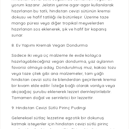
yorum kazanır. Jelatin yerine agar-agar kullanılarak
hazırlanan bu
tatlı
, hindistan cevizi sütünün kremsi
dokusu ve hafif tatlılığı ile bütünleşir. Üzerine taze
mango püresi veya diğer tropikal meyvelerden
hazırlanan sos eklenerek, şık ve hafif bir kapanış
sunar.
8. Ev Yapımı Kremalı Vegan Dondurma
Sadece iki veya üç malzeme ile evde kolayca
hazırlayabileceğiniz
vegan
dondurma, yaz aylarının
favorisi olmaya aday. Dondurulmuş muz, kakao tozu
veya taze
çilek
gibi ana malzemeler, tam yağlı
hindistan cevizi sütü ile blenderdan geçirilerek kremsi
bir kıvam elde edilir. İsteğe bağlı olarak vanilya veya
akçaağaç şurubu eklenerek lezzet derinleştirilebilir.
Tamamen doğal ve serinletici bir lezzettir.
9. Hindistan Cevizi Sütlü Pirinç Pudingi
Geleneksel
sütlaç
lezzetine egzotik bir dokunuş
katmak isteyenler için hindistan cevizi sütlü
pirinç