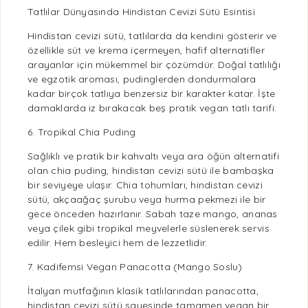
Tatlılar Dünyasında Hindistan Cevizi Sütü Esintisi
Hindistan cevizi sütü, tatlılarda da kendini gösterir ve
özellikle süt ve krema içermeyen, hafif alternatifler
arayanlar için mükemmel bir çözümdür. Doğal tatlılığı
ve egzotik aroması, pudinglerden dondurmalara
kadar birçok tatlıya benzersiz bir karakter katar. İşte
damaklarda iz bırakacak beş
pratik
vegan
tatlı
tarifi:
6. Tropikal Chia Puding
Sağlıklı
ve
pratik
bir
kahvaltı
veya ara öğün alternatifi
olan chia puding, hindistan cevizi sütü ile bambaşka
bir seviyeye ulaşır. Chia tohumları, hindistan cevizi
sütü, akçaağaç şurubu veya hurma pekmezi ile bir
gece önceden hazırlanır. Sabah taze mango,
ananas
veya
çilek
gibi tropikal meyvelerle süslenerek servis
edilir. Hem besleyici hem de lezzetlidir.
7. Kadifemsi Vegan Panacotta (Mango Soslu)
İtalyan mutfağının klasik tatlılarından panacotta,
hindistan cevizi sütü sayesinde tamamen
vegan
bir