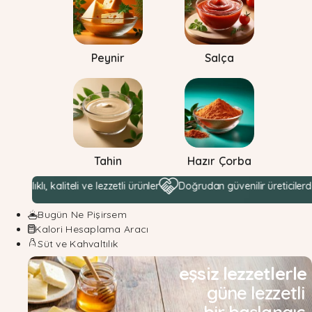
Peynir
Salça
Tahin
Hazır Çorba
, kaliteli ve lezzetli ürünler
Doğrudan güvenilir üreticilerden hamm
Bugün Ne Pişirsem
Kalori Hesaplama Aracı
Süt ve Kahvaltılık
eşsiz lezzetlerle
güne lezzetli