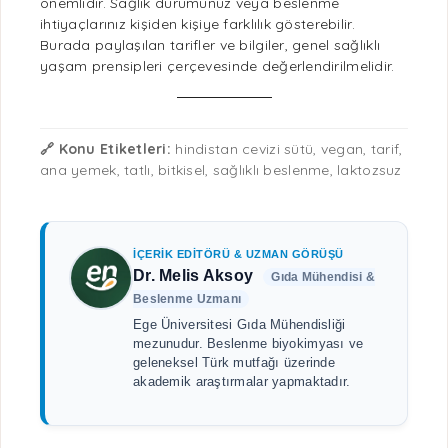
önemlidir.
Sağlık
durumunuz veya
beslenme
ihtiyaçlarınız kişiden kişiye farklılık gösterebilir.
Burada paylaşılan
tarifler
ve bilgiler, genel
sağlıklı
yaşam
prensipleri çerçevesinde değerlendirilmelidir.
🔗 Konu Etiketleri:
hindistan cevizi sütü,
vegan
, tarif,
ana yemek,
tatlı
, bitkisel,
sağlıklı beslenme
,
laktozsuz
İÇERIK EDITÖRÜ & UZMAN GÖRÜŞÜ
Dr. Melis Aksoy
Gıda Mühendisi &
Beslenme
Uzmanı
Ege Üniversitesi Gıda Mühendisliği
mezunudur.
Beslenme
biyokimyası ve
geleneksel Türk mutfağı üzerinde
akademik araştırmalar yapmaktadır.