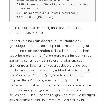
Hindistan cevizi sütü açıldıktan sonra ne kadar süre
saklanabilir?
Hindistan cevizi sütünün besin değeri nedir?
Yasal Uyarı (Disclaimer)
Bitkisel Mutfakların Parlayan Yıldızı: Konserve
Hindistan Cevizi Sütü
Konserve hindistan cevizi sütü, mutfakta çok
yönlülüğü ile öne çıkar. Tropikal iklimlerin hediyesi
olan hindistan cevizinden elde edilen bu ürün, hem
tuzlu hem de
tatlı
tariflerde benzersiz bir derinlik ve
zenginlik sunar. Laktoz intoleransı olanlar, süt
ürünlerinden kaçınanlar veya sadece
bitkisel bazlı
beslenmeyi tercih edenler için ideal bir alternatiftir.
İçeriğindeki
sağlıklı yağlar
, özellikle orta zincirli
trigliseritler (MCT’ler), enerji kaynağı olarak
değerlendirilmekle birlikte,
antioksidan
özellikleriyle
de beslenmeye değer katar. Konserve formu
sayesinde yıl boyunca tazeliğini koruması ve kolayca
saklanabilmesi, onu her mevsim ulaşılabilir kılar.