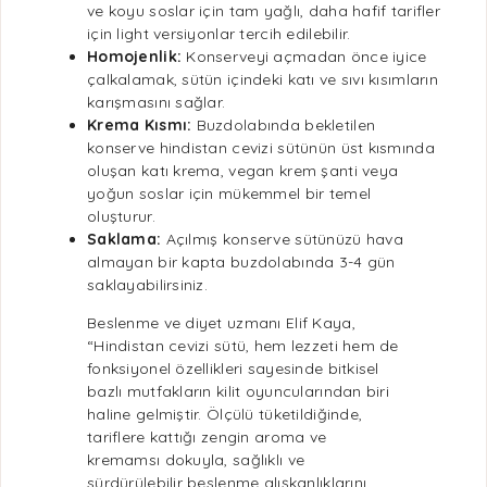
ve koyu soslar için tam yağlı, daha hafif
tarifler
için light versiyonlar tercih edilebilir.
Homojenlik:
Konserveyi açmadan önce iyice
çalkalamak, sütün içindeki katı ve sıvı kısımların
karışmasını sağlar.
Krema Kısmı:
Buzdolabında bekletilen
konserve hindistan cevizi sütünün üst kısmında
oluşan katı krema,
vegan krem
şanti veya
yoğun soslar için mükemmel bir temel
oluşturur.
Saklama
:
Açılmış konserve sütünüzü hava
almayan bir kapta buzdolabında 3-4 gün
saklayabilirsiniz.
Beslenme
ve
diyet
uzmanı Elif Kaya,
“Hindistan cevizi sütü, hem lezzeti hem de
fonksiyonel özellikleri sayesinde
bitkisel
bazlı
mutfakların kilit oyuncularından biri
haline gelmiştir. Ölçülü tüketildiğinde,
tariflere kattığı zengin aroma ve
kremamsı dokuyla,
sağlıklı
ve
sürdürülebilir
beslenme
alışkanlıklarını