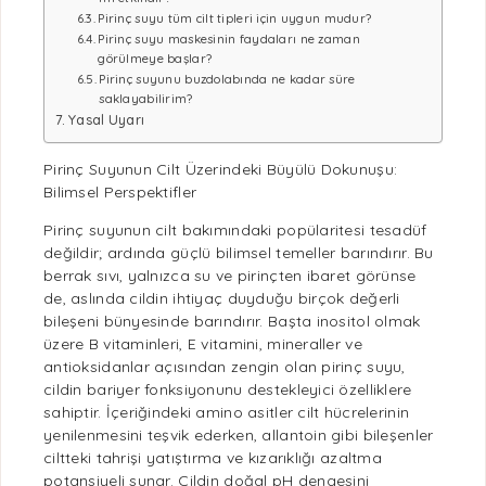
Pirinç suyu tüm cilt tipleri için uygun mudur?
Pirinç suyu maskesinin faydaları ne zaman
görülmeye başlar?
Pirinç suyunu buzdolabında ne kadar süre
saklayabilirim?
Yasal Uyarı
Pirinç Suyunun Cilt Üzerindeki Büyülü Dokunuşu:
Bilimsel Perspektifler
Pirinç suyunun cilt bakımındaki popülaritesi tesadüf
değildir; ardında güçlü bilimsel temeller barındırır. Bu
berrak sıvı, yalnızca su ve pirinçten ibaret görünse
de, aslında cildin ihtiyaç duyduğu birçok değerli
bileşeni bünyesinde barındırır. Başta inositol olmak
üzere B vitaminleri, E vitamini, mineraller ve
antioksidanlar açısından zengin olan pirinç suyu,
cildin bariyer fonksiyonunu destekleyici özelliklere
sahiptir. İçeriğindeki
amino asitler
cilt hücrelerinin
yenilenmesini teşvik ederken, allantoin gibi bileşenler
ciltteki tahrişi yatıştırma ve kızarıklığı azaltma
potansiyeli sunar. Cildin doğal pH dengesini