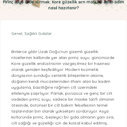
Pirinç suyu cilde sürmek: Kore güzellik sırrı maskesi adım adım
nasıl hazırlanır?
Genel
,
Sağlıklı Gıdalar
Binlerce yıldır Uzak Doğu’nun gizemli güzellik
ritüellerinin kalbinde yer alan pirinç suyu, günümüzde
Kore güzellik endüstrisinin vazgeçilmez bir hazinesi
olarak yeniden keşfediliyor. Modern kozmetik
dünyasının sunduğu sentetik bileşenlerin aksine,
doğanın kendi mucizelerinden ilham alan bu kadim
uygulama, basitliğine rağmen cilt üzerindeki
etkileriyle şaşırtıyor. Parlak, pürüzsüz ve genç bir cilt
vadeden pirinç suyu, sadece bir maske tarifi olmanın
ötesinde, bütünsel bir cilt bakım felsefesinin temel
taşlarından biri olarak yükselişini sürdürüyor. Asya
kültüründe pirinç, besleyici bir gıda olmanın yanı sıra,
cilt sağlığı
ve güzelliği için de kutsal kabul edilmiş,