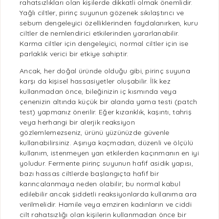
rahatsızlıkları olan kişilerde dikkatli olmak önemlidir.
Yağlı ciltler, pirinç suyunun gözenek sıkılaştırıcı ve
sebum dengeleyici özelliklerinden faydalanırken, kuru
ciltler de
nemlendirici
etkilerinden yararlanabilir.
Karma ciltler için dengeleyici, normal ciltler için ise
parlaklık verici bir etkiye sahiptir.
Ancak, her doğal üründe olduğu gibi, pirinç suyuna
karşı da kişisel hassasiyetler oluşabilir. İlk kez
kullanmadan önce, bileğinizin iç kısmında veya
çenenizin altında küçük bir alanda yama testi (patch
test) yapmanız önerilir. Eğer kızarıklık, kaşıntı, tahriş
veya herhangi bir alerjik reaksiyon
gözlemlemezseniz, ürünü yüzünüzde güvenle
kullanabilirsiniz. Aşırıya kaçmadan, düzenli ve ölçülü
kullanım, istenmeyen yan etkilerden kaçınmanın en iyi
yoludur. Fermente pirinç suyunun hafif asidik yapısı,
bazı hassas ciltlerde başlangıçta hafif bir
karıncalanmaya neden olabilir; bu normal kabul
edilebilir ancak şiddetli reaksiyonlarda kullanıma ara
verilmelidir. Hamile veya emziren kadınların ve ciddi
cilt rahatsızlığı olan kişilerin kullanmadan önce bir