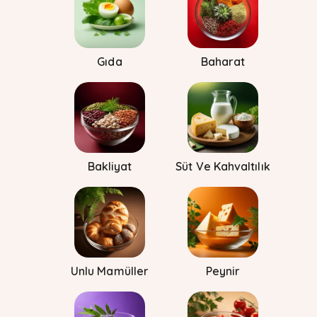
Gıda
Baharat
Bakliyat
Süt Ve Kahvaltılık
Unlu Mamüller
Peynir