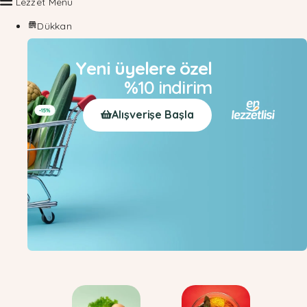
Lezzet Menü
Dükkan
Yeni üyelere özel
%10 indirim
Alışverişe Başla