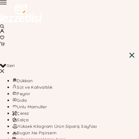
Geri
Dükkan
Süt ve Kahvaltılık
Peynir
Gıda
Unlu Mamuller
Çerez
Salça
Yüksek Kilogram Ürün Sipariş Sayfası
Bugün Ne Pişirsem