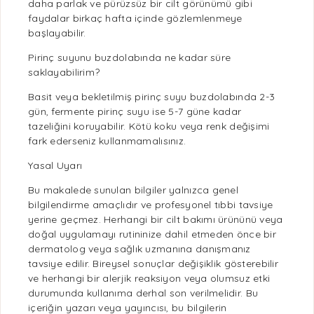
daha parlak ve pürüzsüz bir cilt görünümü gibi
faydalar birkaç hafta içinde gözlemlenmeye
başlayabilir.
Pirinç suyunu buzdolabında ne kadar süre
saklayabilirim?
Basit veya bekletilmiş pirinç suyu buzdolabında 2-3
gün,
fermente pirinç suyu
ise 5-7 güne kadar
tazeliğini koruyabilir. Kötü koku veya renk değişimi
fark ederseniz kullanmamalısınız.
Yasal Uyarı
Bu makalede sunulan bilgiler yalnızca genel
bilgilendirme amaçlıdır ve profesyonel tıbbi tavsiye
yerine geçmez. Herhangi bir
cilt bakımı
ürününü veya
doğal uygulamayı rutininize dahil etmeden önce bir
dermatolog veya
sağlık
uzmanına danışmanız
tavsiye edilir. Bireysel sonuçlar değişiklik gösterebilir
ve herhangi bir alerjik reaksiyon veya olumsuz etki
durumunda kullanıma derhal son verilmelidir. Bu
içeriğin yazarı veya yayıncısı, bu bilgilerin