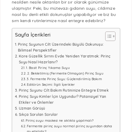
nesilden nesile aktarılan bir sır olarak günümüze
ulaşmıştır. Peki, bu mütevazı gıdanın suyu, cildimize
nasıl bu denli etkili dokunuşlar yapabiliyor ve biz bu
sırrı kendi rutinlerimize nasıl entegre edebiliriz?
Sayfa İçerikleri
Pirinç Suyunun Cilt Üzerindeki Büyülü Dokunuşu:
Bilimsel Perspektifler
Kore Güzellik Sırrını Evde Yeniden Yaratmak: Pirinç
Suyu Nasıl Hazırlanır?
1. Basit Pirinç Yıkama Suyu
2. Bekletilmiş (Fermente Olmayan) Pirinç Suyu
3. Fermente Pirinç Suyu: Güçlendirilmiş Bakım
Editörün Seçimi: İlgili İçerikler
Pirinç Suyunu Cilt Bakım Rutininize Entegre Etmek
Pirinç Suyu Kimler İçin Uygundur? Potansiyel Yan
Etkiler ve Önlemler
Uzman Görüşü
Sıkça Sorulan Sorular
Pirinç suyu maskesi ne sıklıkla yapılmalı?
Fermente pirinç suyu normal pirinç suyundan daha
mı etkilidir?