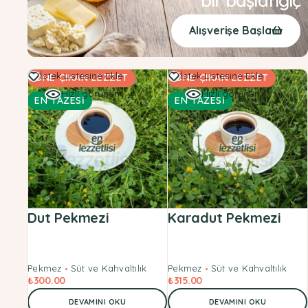
bir başlangıç
Alışverişe Başla
İstek Listesine Ekle
İstek Listesine Ekle
ÖNE ÇIKAN LEZZET
ÖNE ÇIKAN LEZZET
Hızlı görünüm
Hızlı görünüm
EN TAZESİ
EN TAZESİ
Dut Pekmezi
Karadut Pekmezi
Pekmez
Süt ve Kahvaltılık
Pekmez
Süt ve Kahvaltılık
₺
300.00
₺
315.00
DEVAMINI OKU
DEVAMINI OKU