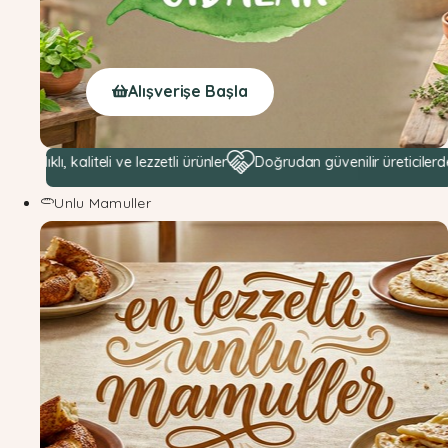
Alışverişe Başla
aliteli ve lezzetli ürünler
Doğrudan güvenilir üreticilerden hammadd
Unlu Mamuller