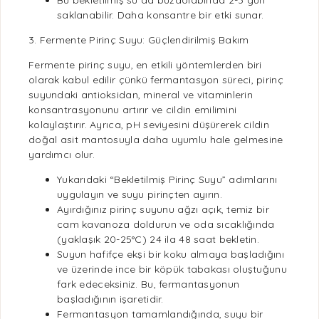
Bu bekletilmiş su da buzdolabında 2-3 gün
saklanabilir. Daha konsantre bir etki sunar.
3. Fermente Pirinç Suyu: Güçlendirilmiş Bakım
Fermente pirinç suyu
, en etkili yöntemlerden biri
olarak kabul edilir çünkü
fermantasyon
süreci, pirinç
suyundaki
antioksidan
, mineral ve vitaminlerin
konsantrasyonunu artırır ve cildin emilimini
kolaylaştırır. Ayrıca, pH seviyesini düşürerek cildin
doğal asit mantosuyla daha uyumlu hale gelmesine
yardımcı olur.
Yukarıdaki “Bekletilmiş Pirinç Suyu” adımlarını
uygulayın ve suyu pirinçten ayırın.
Ayırdığınız pirinç suyunu ağzı açık, temiz bir
cam kavanoza doldurun ve oda sıcaklığında
(yaklaşık 20-25°C) 24 ila 48 saat bekletin.
Suyun hafifçe ekşi bir koku almaya başladığını
ve üzerinde ince bir köpük tabakası oluştuğunu
fark edeceksiniz. Bu, fermantasyonun
başladığının işaretidir.
Fermantasyon
tamamlandığında, suyu bir