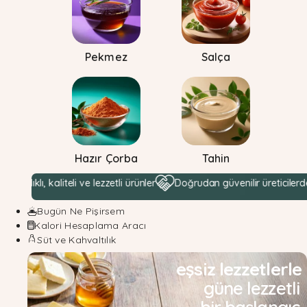
Pekmez
Salça
Hazır Çorba
Tahin
aliteli ve lezzetli ürünler
Doğrudan güvenilir üreticilerden hammadd
Bugün Ne Pişirsem
Kalori Hesaplama Aracı
Süt ve Kahvaltılık
eşsiz lezzetlerle
güne lezzetli