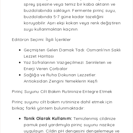
sprey şişesine veya temiz bir kaba aktarın ve
buzdolabında saklayın.
Fermente pirinç suyu
,
buzdolabında 5-7 güne kadar tazeliğini
koruyabilir. Aşırı ekşi kokan veya renk değiştiren
suyu kullanmaktan kaçının.
Editörün Seçimi: İlgili İçerikler
Geçmişten Gelen Damak Tadı: Osmanlı’nın Saklı
Lezzet Haritası
Yaz Sofralarının Vazgeçilmezi: Serinleten ve
Enerji Veren Çorbalar
Sağlığa ve Ruha Dokunan Lezzetler:
Antioksidan Zengini Yemeklerin Keşfi
Pirinç Suyunu Cilt Bakım Rutininize Entegre Etmek
Pirinç suyunu cilt bakım rutininize dahil etmek için
birkaç farklı yöntem bulunmaktadır:
Tonik Olarak Kullanım:
Temizlenmiş cildinize
pamuk ped yardımıyla pirinç suyunu nazikçe
uygulayın. Cildin pH dengesini dengelemeye ve