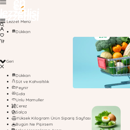
Lezzet Menü
Dükkan
Geri
Dükkan
Süt ve Kahvaltılık
Peynir
Gıda
Unlu Mamuller
Çerez
Salça
Yüksek Kilogram Ürün Sipariş Sayfası
Bugün Ne Pişirsem