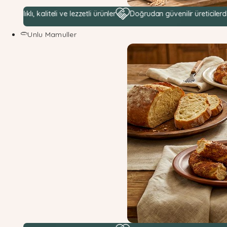
 kaliteli ve lezzetli ürünler
Doğrudan güvenilir üreticilerden hamm
Unlu Mamuller