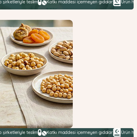
le teslim
Katkı maddesi içermeyen gıdalar
Ürün helalliği hass
le teslim
Katkı maddesi içermeyen gıdalar
Ürün helalliği hass