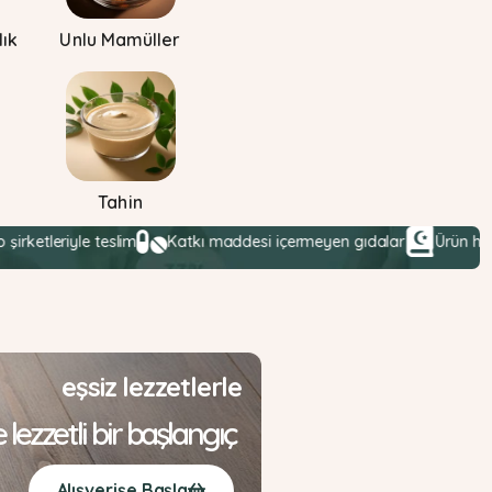
lık
Unlu Mamüller
Tahin
le teslim
Katkı maddesi içermeyen gıdalar
Ürün helalliği hass
eşsiz lezzetlerle
lezzetli bir başlangıç
Alışverişe Başla