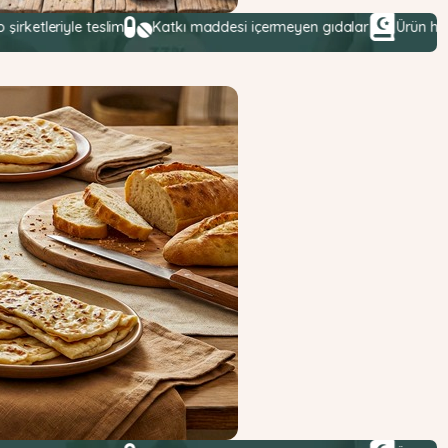
le teslim
Katkı maddesi içermeyen gıdalar
Ürün helalliği hass