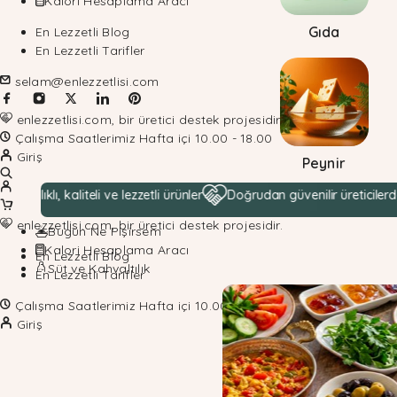
Kalori Hesaplama Aracı
Gıda
En Lezzetli Blog
En Lezzetli Tarifler
selam@enlezzetlisi.com
enlezzetlisi.com, bir üretici destek projesidir.
Çalışma Saatlerimiz Hafta içi 10.00 - 18.00
Giriş
Peynir
 kaliteli ve lezzetli ürünler
Doğrudan güvenilir üreticilerden hamm
enlezzetlisi.com, bir üretici destek projesidir.
Bugün Ne Pişirsem
Kalori Hesaplama Aracı
En Lezzetli Blog
Süt ve Kahvaltılık
En Lezzetli Tarifler
Çalışma Saatlerimiz Hafta içi 10.00 - 18.00
Giriş