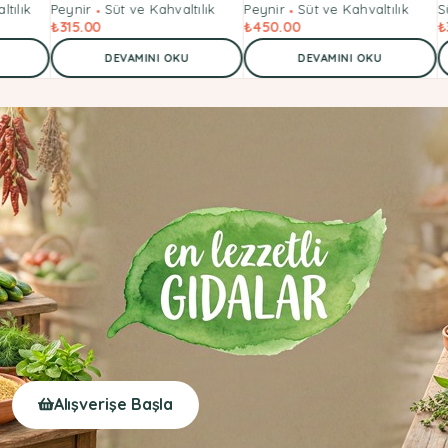
ltılık
Peynir
Süt ve Kahvaltılık
Peynir
Süt ve Kahvaltılık
S
₺
315.00
₺
450.00
₺
DEVAMINI OKU
DEVAMINI OKU
Alışverişe Başla