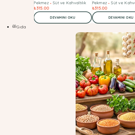
 ve Kahvaltılık
Pekmez
Süt ve Kahvaltılık
Pekmez
Süt ve Kahva
₺
315.00
₺
315.00
AMINI OKU
DEVAMINI OKU
DEVAMINI OKU
Gıda