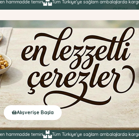
adde temini
Tüm Türkiye'ye sağlam ambalajlarda kargo şirketleriy
Alışverişe Başla
adde temini
Tüm Türkiye'ye sağlam ambalajlarda kargo şirketleriy