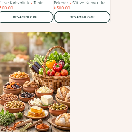
üt ve Kahvaltılık
Tahin
Pekmez
Süt ve Kahvaltılık
Pekmez
S
300.00
₺
300.00
₺
315.00
DEVAMINI OKU
DEVAMINI OKU
DE