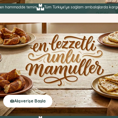
adde temini
Tüm Türkiye'ye sağlam ambalajlarda kargo şirketleriy
Alışverişe Başla